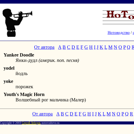
Нотоводство
/
От автора
A
B
C
D
E
F
G
H
I
J
K
L
M
N
O
P
Q
Yankee Doodle
Янки-дудл
(америк. поп. песня)
yodel
йодль
yoke
порожек
Youth's Magic Horn
Волшебный рог мальчика (Малер)
От автора
A
B
C
D
E
F
G
H
I
J
K
L
M
N
O
P
Q
R
Copyright © 2003
Сергей Лебедев
, notovodstvo.ru