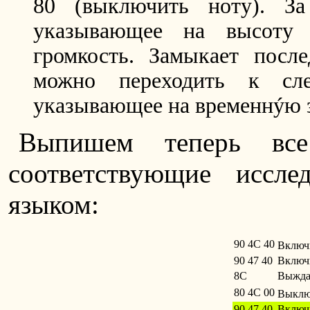
80 (выключить ноту). За
указывающее на высоту 
громкость. Замыкает после
можно переходить к сле
указывающее на временнýю з
Выпишем теперь все
соответствующие иссле
языком:
90 4C 40
Включ
90 47 40
Включ
8C
Выждат
80 4C 00
Выклю
90 47 40
Включ