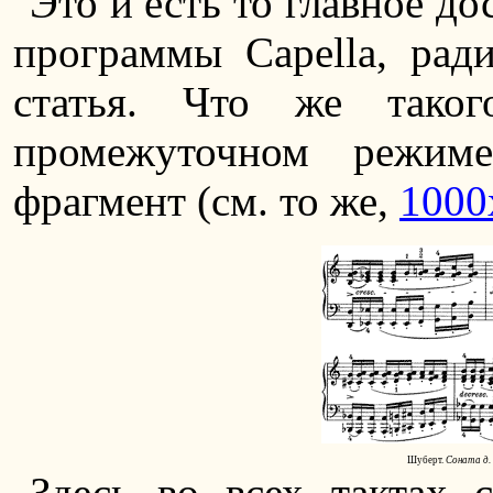
Это и есть то главное д
программы Capella, ради
статья. Что же таког
промежуточном режим
фрагмент (см. то же,
1000
Шуберт.
Соната д. 
Здесь во всех тактах 