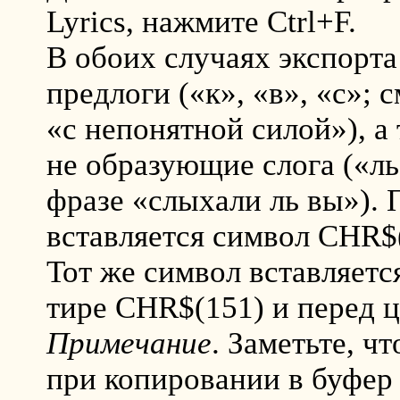
Lyrics, нажмите Ctrl+F.
В обоих случаях экспорт
предлоги («к», «в», «с»; 
«с непонятной силой»), а
не образующие слога («ль»
фразе «слыхали ль вы»). П
вставляется символ CHR$
Тот же символ вставляет
тире CHR$(151) и перед 
Примечание
. Заметьте, ч
при копировании в буфер